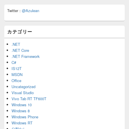
メ
Twitter：
@Azulean
イ
ン
サ
イ
カテゴリー
ド
バ
ー
.NET
ウ
.NET Core
ィ
.NET Framework
ジ
C#
ェ
IS12T
ッ
ト
MSDN
エ
Office
リ
Uncategorized
ア
Visual Studio
Vivo Tab RT TF600T
Windows 10
Windows 8
Windows Phone
Windows RT
分類なし