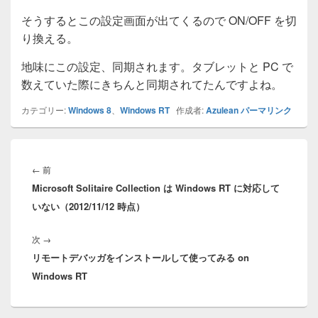
そうするとこの設定画面が出てくるので ON/OFF を切
り換える。
地味にこの設定、同期されます。タブレットと PC で
数えていた際にきちんと同期されてたんですよね。
カテゴリー:
Windows 8
、
Windows RT
作成者:
Azulean
パーマリンク
投
稿
前
←
前
ナ
Microsoft Solitaire Collection は Windows RT に対応して
の
ビ
いない（2012/11/12 時点）
投
ゲ
稿:
ー
次
次
→
シ
リモートデバッガをインストールして使ってみる on
の
ョ
Windows RT
投
ン
稿: